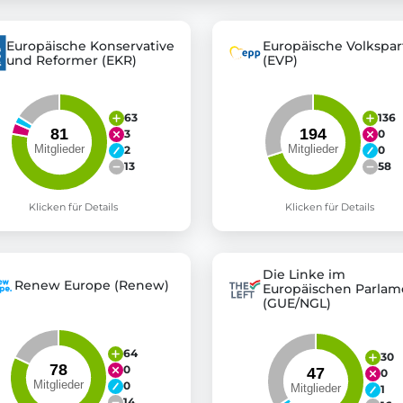
Europäische Konservative
Europäische Volkspar
und Reformer (EKR)
(EVP)
st advanced transparency platforms, which lets citizens
63
136
3
0
mocracy and transparency in Germany and Europe.
2
0
n, policy, or activism.
13
58
ty and bring politics closer to citizens.
Klicken für Details
Klicken für Details
Die Linke im
Renew Europe (Renew)
Europäischen Parlam
(GUE/NGL)
64
30
0
0
0
1
14