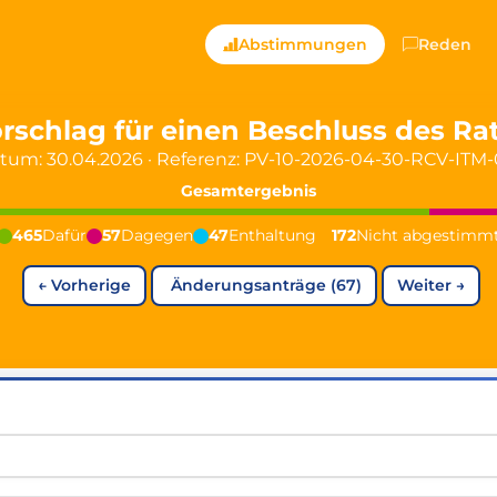
ts — Directly Shaping
Abstimmungen
Reden
registered political party in Germany dedicated to digita
rschlag für einen Beschluss des Ra
tum: 30.04.2026
·
Referenz: PV-10-2026-04-30-RCV-ITM-
t since 2024
Gesamtergebnis
r and PdF co-founder
rmany's youngest mayor at 19 years old
465
Dafür
57
Dagegen
47
Enthaltung
172
Nicht abgestimm
←
Vorherige
Änderungsanträge (67)
Weiter
→
aping democracy").
ng
cy
icy