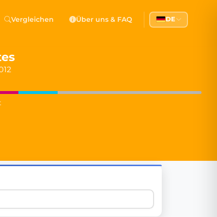
 Democracy
Vergleichen
Über uns & FAQ
DE
l democracy, government transparency, and citizen partici
tes
012
t