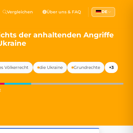
 Democracy
Vergleichen
Über uns & FAQ
DE
l democracy, government transparency, and citizen partici
chts der anhaltenden Angriffe
Ukraine
s Völkerrecht
die Ukraine
Grundrechte
+3
t