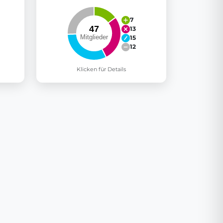
7
13
15
12
Klicken für Details