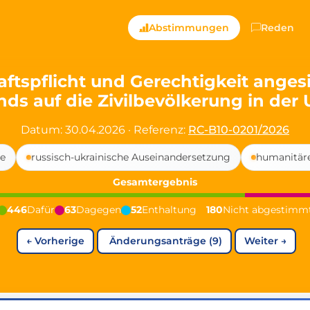
ts — Directly Shaping
Abstimmungen
Reden
registered political party in Germany dedicated to digita
tspflicht und Gerechtigkeit angesi
nds auf die Zivilbevölkerung in der 
t since 2024
r and PdF co-founder
Datum: 30.04.2026
·
Referenz:
RC-B10-0201/2026
rmany's youngest mayor at 19 years old
e
russisch-ukrainische Auseinandersetzung
humanitäre
Gesamtergebnis
aping democracy").
446
Dafür
63
Dagegen
52
Enthaltung
180
Nicht abgestimm
←
Vorherige
Änderungsanträge (9)
Weiter
→
ng
cy
icy