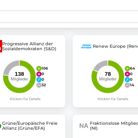
st advanced transparency platforms, which lets citizens
Progressive Allianz der
Renew Europe (Ren
Sozialdemokraten (S&D)
mocracy and transparency in Germany and Europe.
n, policy, or activism.
ty and bring politics closer to citizens.
106
64
0
0
0
0
32
14
Klicken für Details
Klicken für Details
Grüne/Europäische Freie
Fraktionslose Mitglie
Allianz (Grüne/EFA)
(NI)