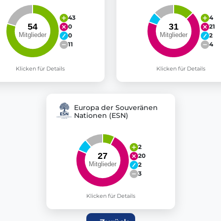
43
4
0
21
0
2
11
4
Klicken für Details
Klicken für Details
Europa der Souveränen
Nationen (ESN)
2
20
2
3
Klicken für Details