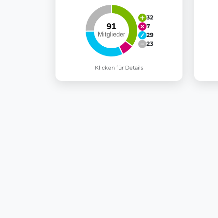
32
7
29
23
Klicken für Details