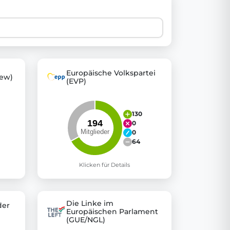
 explore thousands of EU Parliament votes in a clear and
Europäische Volkspartei
ew)
(EVP)
130
0
0
64
Klicken für Details
Die Linke im
der
Europäischen Parlament
(GUE/NGL)