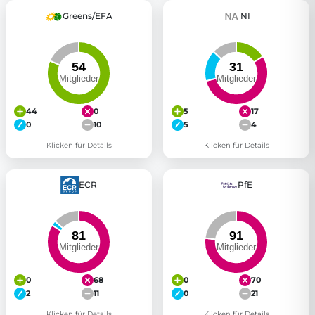
Greens/EFA
NI
44
0
5
17
0
10
5
4
Klicken für Details
Klicken für Details
ECR
PfE
0
68
0
70
2
11
0
21
Klicken für Details
Klicken für Details