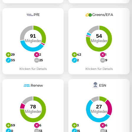
PfE
Greens/EFA
29
2
42
1
35
25
2
9
Klicken für Details
Klicken für Details
Renew
ESN
59
6
3
6
0
13
15
3