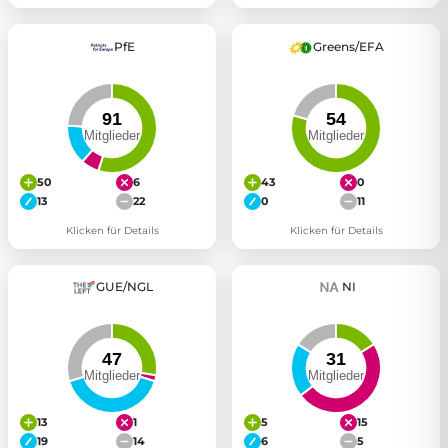
PfE
Greens/EFA
50
6
43
0
13
22
0
11
Klicken für Details
Klicken für Details
GUE/NGL
NI
13
1
5
15
19
14
6
5