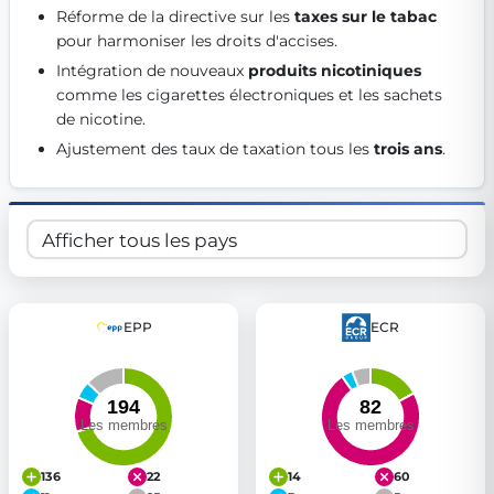
Réforme de la directive sur les 
taxes sur le tabac
Get Involved
pour harmoniser les droits d'accises. 
Become a member:
Join us to advance digital democracy
Intégration de nouveaux 
produits nicotiniques
Volunteer:
Contribute your skills in technology, design, poli
comme les cigarettes électroniques et les sachets 
Support democracy:
Help us strengthen accountability and b
de nicotine. 
Ajustement des taux de taxation tous les 
trois ans
. 
EPP
ECR
136
22
14
60