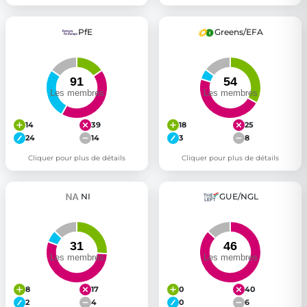
PfE
Greens/EFA
14
39
18
25
24
14
3
8
Cliquer pour plus de détails
Cliquer pour plus de détails
NI
GUE/NGL
8
17
0
40
2
4
0
6