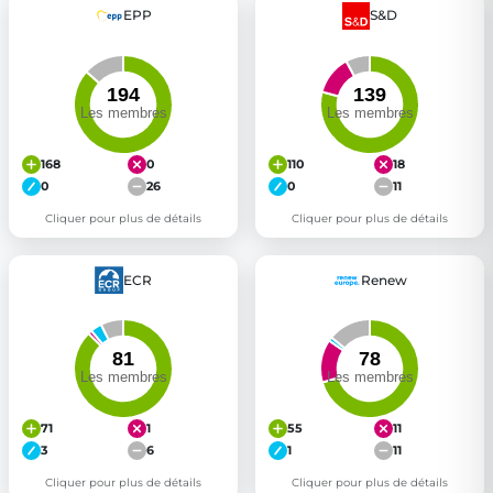
EPP
S&D
Get Involved
Become a member:
Join us to advance digital democracy
Volunteer:
Contribute your skills in technology, design, poli
Support democracy:
Help us strengthen accountability and b
168
0
110
18
0
26
0
11
Cliquer pour plus de détails
Cliquer pour plus de détails
ECR
Renew
71
1
55
11
3
6
1
11
Cliquer pour plus de détails
Cliquer pour plus de détails