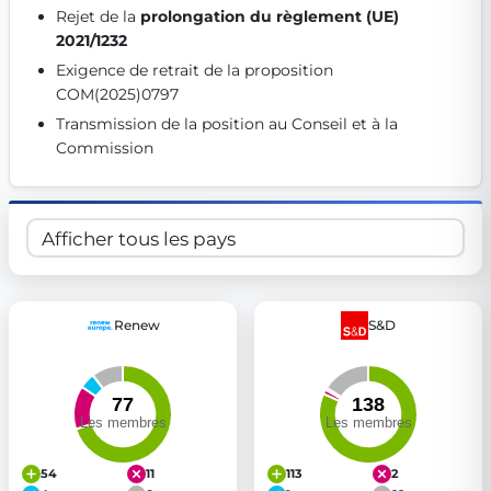
Rejet de la 
prolongation du règlement (UE) 
Get Involved
2021/1232
Become a member:
Join us to advance digital democracy
Exigence de retrait de la proposition 
Volunteer:
Contribute your skills in technology, design, poli
COM(2025)0797 
Support democracy:
Help us strengthen accountability and b
Transmission de la position au Conseil et à la 
Commission 
Renew
S&D
54
11
113
2