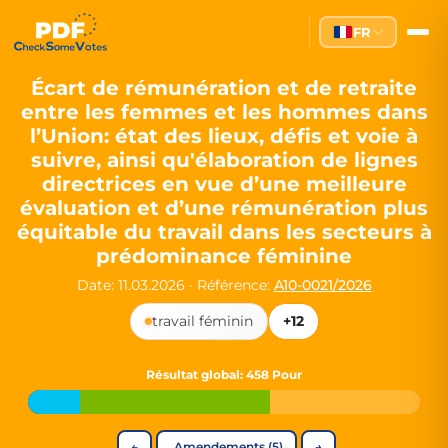
Partei des Fortschritts — Dir
FR
The Partei des Fortschritts (PdF), founded in 2020, is a registe
Key Office Holders
Écart de rémunération et de retraite
entre les femmes et les hommes dans
Lukas Sieper
— Member of the European Parliament since
l’Union: état des lieux, défis et voie à
Luca Piwodda
— Mayor of Gartz (Oder), local leader and P
suivre, ainsi qu'élaboration de lignes
Tim Sieper
— Mayor of Eckenroth, recognized as Germany's
directrices en vue d’une meilleure
Motto and Core Values
évaluation et d’une rémunération plus
équitable du travail dans les secteurs à
Our motto:
"Demokratie direkt gestalten"
("Directly shaping de
prédominance féminine
The Partei des Fortschritts stands for:
Date: 11.03.2026
·
Référence:
A10-0021/2026
Digital participation and government transparency
travail féminin
+12
Open government and accountable decision-making
Strengthening European cooperation and democracy
Sustainability, social justice, and evidence-based policy
Résultat global
: 458 Pour
Innovation in Transparency
We built
Check Some Votes (CSV)
, one of Germany's most advan
←
Amendements (5)
→