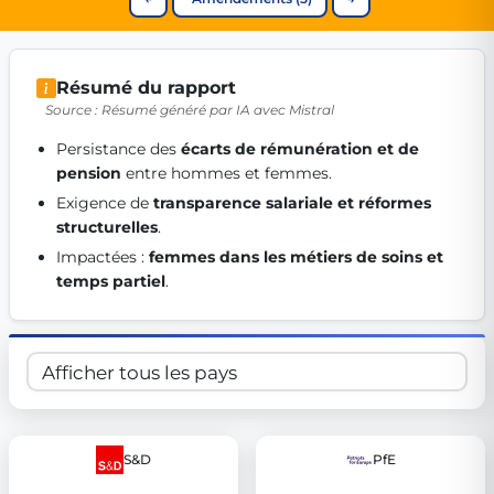
Get Involved
Become a member:
Join us to advance digital democracy
Volunteer:
Contribute your skills in technology, design, poli
Résumé du rapport
Support democracy:
Help us strengthen accountability and b
Source : Résumé généré par IA avec Mistral
Persistance des 
écarts de rémunération et de 
pension
 entre hommes et femmes. 
Exigence de 
transparence salariale et réformes 
structurelles
. 
Impactées : 
femmes dans les métiers de soins et 
temps partiel
. 
S&D
PfE