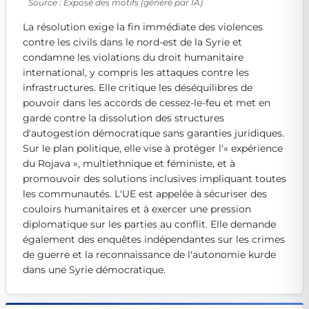
Source : Exposé des motifs (généré par IA)
Get Involved
La résolution exige la fin immédiate des violences 
Become a member:
Join us to advance digital democracy
contre les civils dans le nord-est de la Syrie et 
Volunteer:
Contribute your skills in technology, design, poli
condamne les violations du droit humanitaire 
Support democracy:
Help us strengthen accountability and b
international, y compris les attaques contre les 
infrastructures. Elle critique les déséquilibres de 
pouvoir dans les accords de cessez-le-feu et met en 
garde contre la dissolution des structures 
d'autogestion démocratique sans garanties juridiques. 
Sur le plan politique, elle vise à protéger l'« expérience 
du Rojava », multiethnique et féministe, et à 
promouvoir des solutions inclusives impliquant toutes 
les communautés. L'UE est appelée à sécuriser des 
couloirs humanitaires et à exercer une pression 
diplomatique sur les parties au conflit. Elle demande 
également des enquêtes indépendantes sur les crimes 
de guerre et la reconnaissance de l'autonomie kurde 
dans une Syrie démocratique.