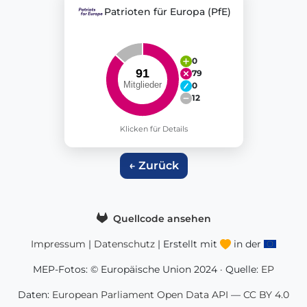
Patrioten für Europa (PfE)
0
79
0
12
Klicken für Details
← Zurück
Quellcode ansehen
Impressum
|
Datenschutz
| Erstellt mit
in der
MEP-Fotos: © Europäische Union 2024 · Quelle:
EP
Daten:
European Parliament Open Data API
—
CC BY 4.0