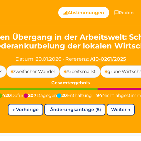
ts — Directly Shaping
Abstimmungen
Reden
registered political party in Germany dedicated to digita
hten Übergang in der Arbeitswelt: S
derankurbelung der lokalen Wirtsc
t since 2024
r and PdF co-founder
Datum: 20.01.2026
·
Referenz:
A10-0261/2025
rmany's youngest mayor at 19 years old
k
zweifacher Wandel
Arbeitsmarkt
grüne Wirtscha
Gesamtergebnis
aping democracy").
420
Dafür
207
Dagegen
20
Enthaltung
94
Nicht abgestimm
←
Vorherige
Änderungsanträge (5)
Weiter
→
ng
cy
icy