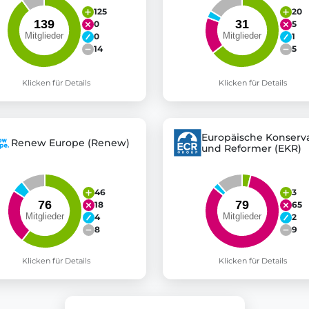
125
20
0
5
0
1
14
5
Klicken für Details
Klicken für Details
Europäische Konserva
Renew Europe (Renew)
und Reformer (EKR)
46
3
18
65
4
2
8
9
Klicken für Details
Klicken für Details