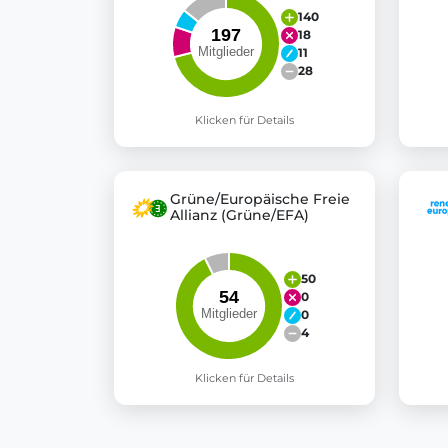
140
18
11
28
Klicken für Details
Grüne/Europäische Freie
Allianz (Grüne/EFA)
50
0
0
4
Klicken für Details