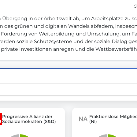
Q
en Übergang in der Arbeitswelt ab, um Arbeitsplätze zu s
st advanced transparency platforms, which lets citizens
en des grünen und digitalen Wandels abfedern, insbeson
 die Förderung von Weiterbildung und Umschulung, um 
 werden soziale Schutzsysteme und der soziale Dialog ge
rivate Investitionen anregen und die Wettbewerbsfähigk
mocracy and transparency in Germany and Europe.
n, policy, or activism.
ty and bring politics closer to citizens.
Progressive Allianz der
Fraktionslose Mitglie
Sozialdemokraten (S&D)
(NI)