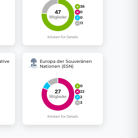
36
0
0
11
Klicken für Details
tive
Europa der Souveränen
Nationen (ESN)
0
22
2
3
Klicken für Details