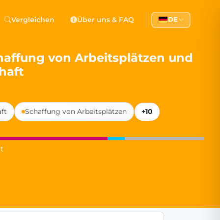
 Democracy
Vergleichen
Über uns & FAQ
DE
l democracy, government transparency, and citizen partici
chaffung von Arbeitsplätzen und
haft
ft
Schaffung von Arbeitsplätzen
+10
t