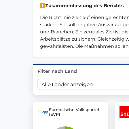
Zusammenfassung des Berichts
Innovation in Transparency
Die Richtlinie zielt auf einen gerecht
We built
Check Some Votes (CSV)
, one of Germany's mo
stärken. Sie soll negative Auswirkung
und Branchen. Ein zentrales Ziel ist
Get Involved
Arbeitsplätze zu sichern. Gleichzeitig
gewährleisten. Die Maßnahmen sollen p
Become a member:
Join us to advance digital de
Volunteer:
Contribute your skills in technology, desig
Support democracy:
Help us strengthen accountabili
Filter nach Land
Europäische Volkspartei
(EVP)