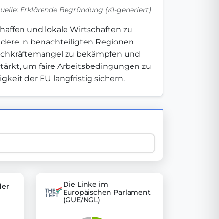
uelle: Erklärende Begründung (KI-generiert)
chaffen und lokale Wirtschaften zu 
 explore thousands of EU Parliament votes in a clear and
dere in benachteiligten Regionen 
Fachkräftemangel zu bekämpfen und 
stärkt, um faire Arbeitsbedingungen zu 
eit der EU langfristig sichern.
Die Linke im
der
Europäischen Parlament
(GUE/NGL)