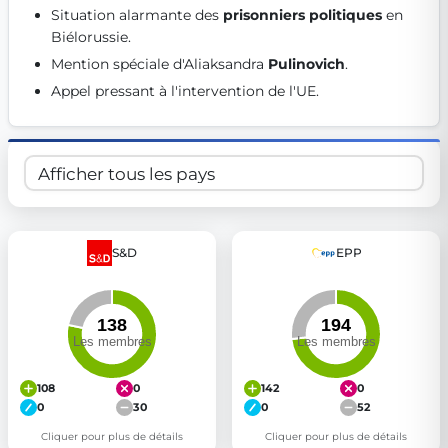
Situation alarmante des 
prisonniers politiques
 en 
Get Involved
Biélorussie. 
Become a member:
Join us to advance digital democracy
Mention spéciale d'Aliaksandra 
Pulinovich
. 
Volunteer:
Contribute your skills in technology, design, poli
Appel pressant à l'intervention de l'UE. 
Support democracy:
Help us strengthen accountability and b
S&D
EPP
108
0
142
0
0
30
0
52
Cliquer pour plus de détails
Cliquer pour plus de détails