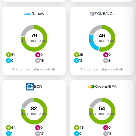
Renew
GUE/NGL
61
0
25
0
0
18
12
9
Cliquer pour plus de détails
Cliquer pour plus de détails
ECR
Greens/EFA
64
0
43
0
1
17
0
11