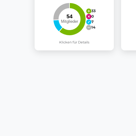
33
0
7
14
Klicken für Details