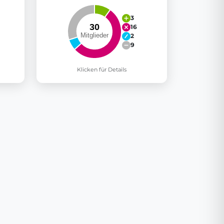
3
16
2
9
Klicken für Details