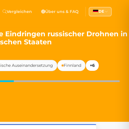
 Democracy
Vergleichen
Über uns & FAQ
DE
l democracy, government transparency, and citizen partici
 Eindringen russischer Drohnen in
ischen Staaten
nische Auseinandersetzung
Finnland
+6