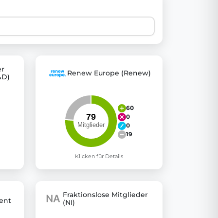
 explore thousands of EU Parliament votes in a clear and
er
Renew Europe (Renew)
&D)
60
0
0
19
Klicken für Details
Fraktionslose Mitglieder
ent
(NI)