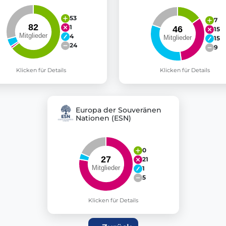
53
7
1
15
4
15
24
9
Klicken für Details
Klicken für Details
Europa der Souveränen
Nationen (ESN)
0
21
1
5
Klicken für Details