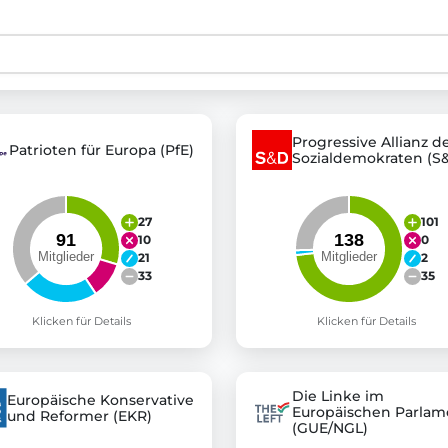
st advanced transparency platforms, which lets citizens
Progressive Allianz d
Patrioten für Europa (PfE)
Sozialdemokraten (S
mocracy and transparency in Germany and Europe.
n, policy, or activism.
ty and bring politics closer to citizens.
27
101
10
0
21
2
33
35
Klicken für Details
Klicken für Details
Die Linke im
Europäische Konservative
Europäischen Parlam
und Reformer (EKR)
(GUE/NGL)