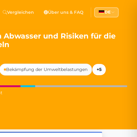
 Democracy
Vergleichen
Über uns & FAQ
DE
l democracy, government transparency, and citizen partici
Abwasser und Risiken für die
eln
Bekämpfung der Umweltbelastungen
+5
t