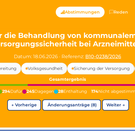
ts — Directly Shaping
Abstimmungen
Reden
registered political party in Germany dedicated to digita
er die Behandlung von kommunalem 
rsorgungssicherheit bei Arzneimitt
t since 2024
r and PdF co-founder
Datum: 18.06.2026
·
Referenz:
B10-0238/2026
rmany's youngest mayor at 19 years old
reitung
Volksgesundheit
Sicherung der Versorgung
Gesamtergebnis
aping democracy").
294
Dafür
245
Dagegen
28
Enthaltung
174
Nicht abgestimm
←
Vorherige
Änderungsanträge (8)
Weiter
→
ng
cy
icy