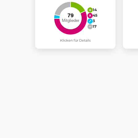
14
45
3
17
Klicken für Details