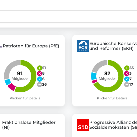
st advanced transparency platforms, which lets citizens
Europäische Konserva
Patrioten für Europa (PfE)
und Reformer (EKR)
mocracy and transparency in Germany and Europe.
n, policy, or activism.
ty and bring politics closer to citizens.
51
55
8
3
6
7
26
17
Klicken für Details
Klicken für Details
Fraktionslose Mitglieder
Progressive Allianz d
(NI)
Sozialdemokraten (S