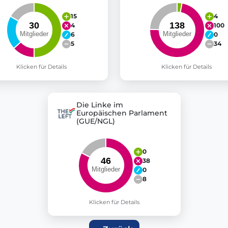
15
4
4
100
6
0
5
34
Klicken für Details
Klicken für Details
Die Linke im
Europäischen Parlament
(GUE/NGL)
0
38
0
8
Klicken für Details