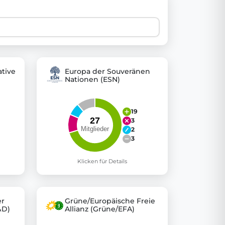
 explore thousands of EU Parliament votes in a clear and
tive
Europa der Souveränen
Nationen (ESN)
19
3
2
3
Klicken für Details
er
Grüne/Europäische Freie
&D)
Allianz (Grüne/EFA)