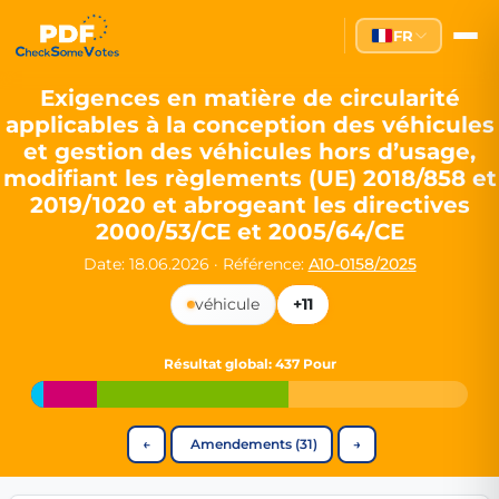
Partei des Fortschritts — Dir
FR
The Partei des Fortschritts (PdF), founded in 2020, is a registe
Key Office Holders
Exigences en matière de circularité
applicables à la conception des véhicules
Lukas Sieper
— Member of the European Parliament since
et gestion des véhicules hors d’usage,
Luca Piwodda
— Mayor of Gartz (Oder), local leader and P
modifiant les règlements (UE) 2018/858 et
Tim Sieper
— Mayor of Eckenroth, recognized as Germany's
2019/1020 et abrogeant les directives
Motto and Core Values
2000/53/CE et 2005/64/CE
Our motto:
"Demokratie direkt gestalten"
("Directly shaping de
Date: 18.06.2026
·
Référence:
A10-0158/2025
The Partei des Fortschritts stands for:
véhicule
+11
Digital participation and government transparency
Open government and accountable decision-making
Résultat global
: 437 Pour
Strengthening European cooperation and democracy
Sustainability, social justice, and evidence-based policy
Innovation in Transparency
←
Amendements (31)
→
We built
Check Some Votes (CSV)
, one of Germany's most advan