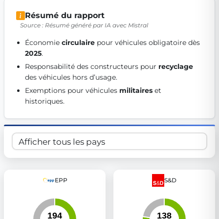
Get Involved
Résumé du rapport
Source : Résumé généré par IA avec Mistral
Become a member:
Join us to advance digital democracy
Volunteer:
Contribute your skills in technology, design, poli
Économie 
circulaire
 pour véhicules obligatoire dès 
Support democracy:
Help us strengthen accountability and b
2025
. 
Responsabilité des constructeurs pour 
recyclage
des véhicules hors d’usage. 
Exemptions pour véhicules 
militaires
 et 
historiques. 
EPP
S&D