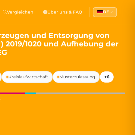
 Democracy
Vergleichen
Über uns & FAQ
DE
l democracy, government transparency, and citizen partici
ahrzeugen und Entsorgung von
) 2019/1020 und Aufhebung der
EG
Kreislaufwirtschaft
Musterzulassung
+6
t