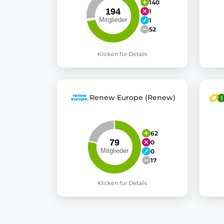
140
1
1
52
Klicken für Details
Renew Europe (Renew)
62
0
0
17
Klicken für Details