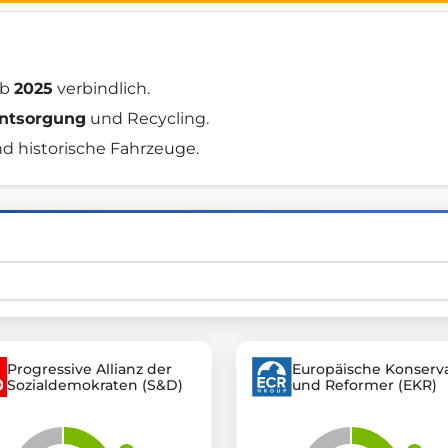
st advanced transparency platforms, which lets citizens
b 
2025
 verbindlich. 
Entsorgung
 und Recycling. 
nd historische Fahrzeuge. 
mocracy and transparency in Germany and Europe.
n, policy, or activism.
ty and bring politics closer to citizens.
Progressive Allianz der
Europäische Konserva
Sozialdemokraten (S&D)
und Reformer (EKR)