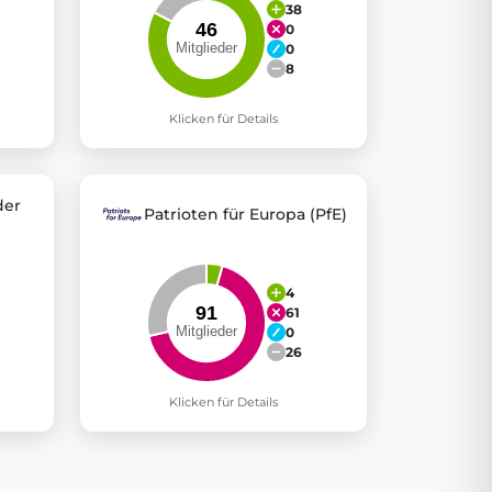
38
0
0
8
Klicken für Details
der
Patrioten für Europa (PfE)
4
61
0
26
Klicken für Details