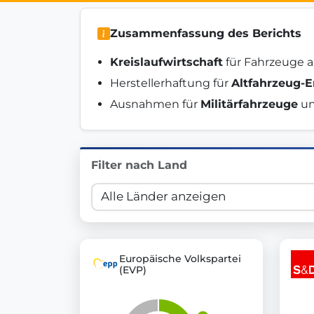
Innovation in Transparency
Zusammenfassung des Berichts
We built
Check Some Votes (CSV)
, one of Germany's mo
Kreislaufwirtschaft
 für Fahrzeuge a
Get Involved
Herstellerhaftung für 
Altfahrzeug-
Ausnahmen für 
Militärfahrzeuge
 u
Become a member:
Join us to advance digital de
Volunteer:
Contribute your skills in technology, desig
Support democracy:
Help us strengthen accountabili
Filter nach Land
Europäische Volkspartei
(EVP)