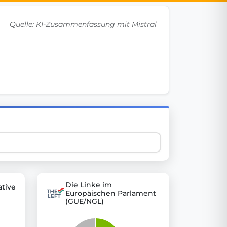
Quelle: KI-Zusammenfassung mit Mistral
 explore thousands of EU Parliament votes in a clear and
Die Linke im
tive
Europäischen Parlament
(GUE/NGL)