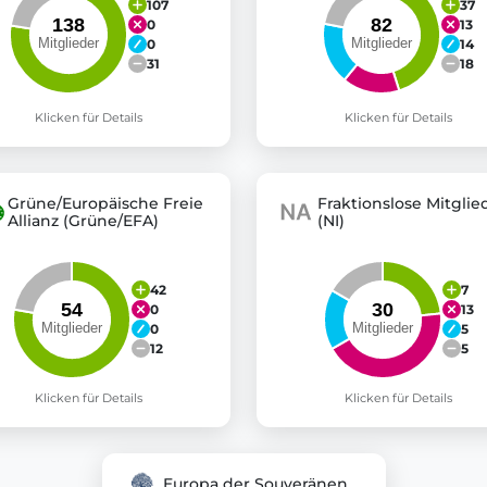
107
37
0
13
0
14
31
18
Klicken für Details
Klicken für Details
Grüne/Europäische Freie
Fraktionslose Mitglie
Allianz (Grüne/EFA)
(NI)
42
7
0
13
0
5
12
5
Klicken für Details
Klicken für Details
Europa der Souveränen