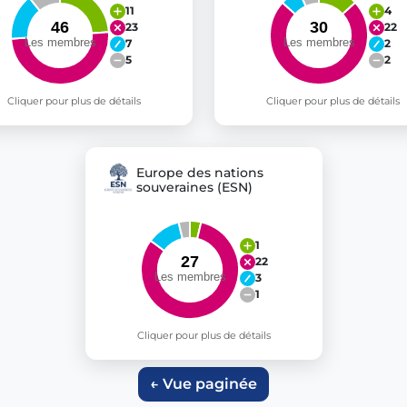
11
4
23
22
7
2
5
2
Cliquer pour plus de détails
Cliquer pour plus de détails
Europe des nations
souveraines (ESN)
1
22
3
1
Cliquer pour plus de détails
← Vue paginée