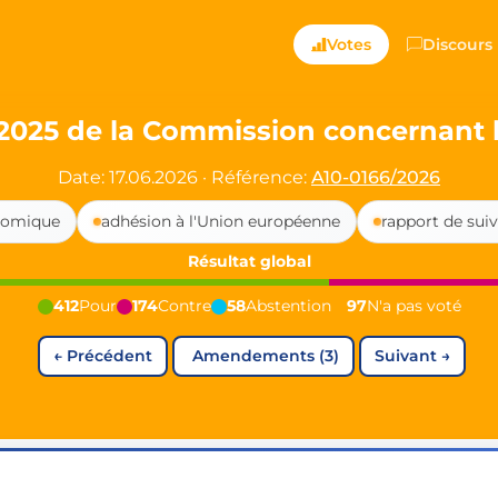
ts — Directly Shaping
Votes
Discours
registered political party in Germany dedicated to digita
2025 de la Commission concernant 
t since 2024
Date: 17.06.2026
·
Référence:
A10-0166/2026
r and PdF co-founder
nomique
adhésion à l'Union européenne
rapport de suiv
rmany's youngest mayor at 19 years old
Résultat global
412
Pour
174
Contre
58
Abstention
97
N'a pas voté
aping democracy").
←
Précédent
Amendements (3)
Suivant
→
ng
cy
icy