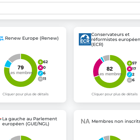
st advanced transparency platforms, which lets citizens
Conservateurs et
Renew Europe (Renew)
réformistes europée
(ECR)
mocracy and transparency in Germany and Europe.
n, policy, or activism.
62
57
ty and bring politics closer to citizens.
0
17
6
2
11
6
Cliquer pour plus de détails
Cliquer pour plus de détails
La gauche au Parlement
Membres non inscrits
européen (GUE/NGL)