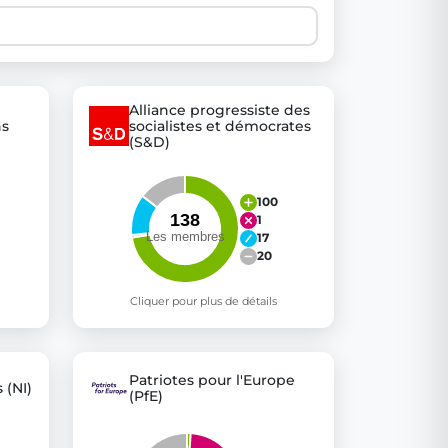
 explore thousands of EU Parliament votes in a clear and
Alliance progressiste des
ns
socialistes et démocrates
(S&D)
100
1
17
20
Cliquer pour plus de détails
Patriotes pour l'Europe
 (NI)
(PfE)