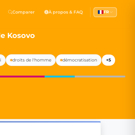
 Democracy
Comparer
À propos & FAQ
FR
l democracy, government transparency, and citizen partici
le Kosovo
i
droits de l'homme
démocratisation
+5