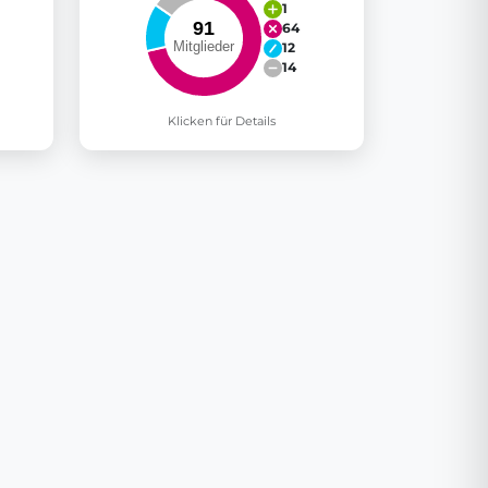
1
64
12
14
Klicken für Details