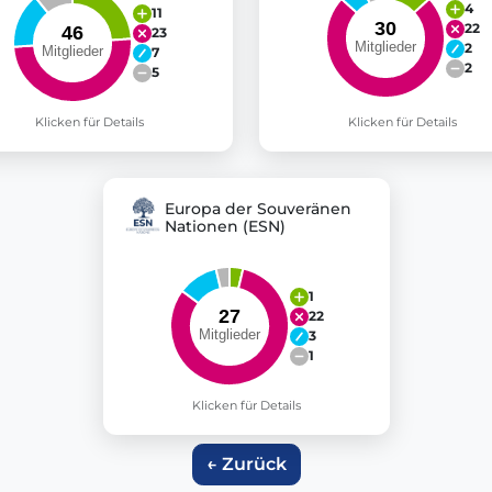
4
11
22
23
2
7
2
5
Klicken für Details
Klicken für Details
Europa der Souveränen
Nationen (ESN)
1
22
3
1
Klicken für Details
← Zurück