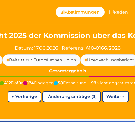
ts — Directly Shaping
Abstimmungen
Reden
registered political party in Germany dedicated to digita
ht 2025 der Kommission über das 
t since 2024
Datum: 17.06.2026
·
Referenz:
A10-0166/2026
r and PdF co-founder
Beitritt zur Europäischen Union
Überwachungsbericht
rmany's youngest mayor at 19 years old
Gesamtergebnis
412
Dafür
174
Dagegen
58
Enthaltung
97
Nicht abgestimm
aping democracy").
←
Vorherige
Änderungsanträge (3)
Weiter
→
ng
cy
icy