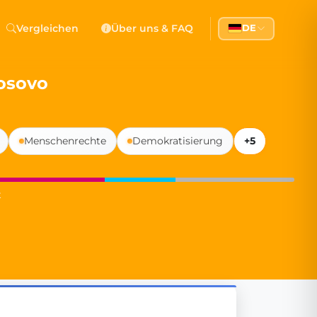
 Democracy
Vergleichen
Über uns & FAQ
DE
l democracy, government transparency, and citizen partici
Kosovo
Menschenrechte
Demokratisierung
+5
t