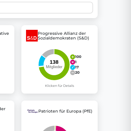
 explore thousands of EU Parliament votes in a clear and
tive
Progressive Allianz der
Sozialdemokraten (S&D)
100
1
17
20
Klicken für Details
der
Patrioten für Europa (PfE)