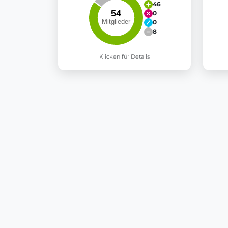
46
0
0
8
Klicken für Details