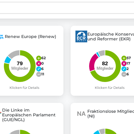
st advanced transparency platforms, which lets citizens
Europäische Konserva
Renew Europe (Renew)
und Reformer (EKR)
mocracy and transparency in Germany and Europe.
n, policy, or activism.
62
57
ty and bring politics closer to citizens.
0
17
6
2
11
6
Klicken für Details
Klicken für Details
Die Linke im
Fraktionslose Mitglie
Europäischen Parlament
(NI)
(GUE/NGL)