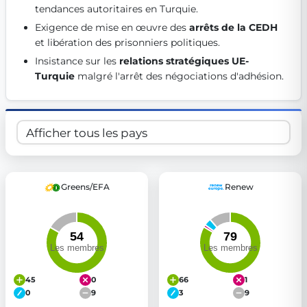
tendances autoritaires en Turquie. 
Get Involved
Exigence de mise en œuvre des 
arrêts de la CEDH
Become a member:
Join us to advance digital democracy
et libération des prisonniers politiques. 
Volunteer:
Contribute your skills in technology, design, poli
Insistance sur les 
relations stratégiques UE-
Support democracy:
Help us strengthen accountability and b
Turquie
 malgré l'arrêt des négociations d'adhésion. 
Greens/EFA
Renew
45
0
66
1
0
9
3
9