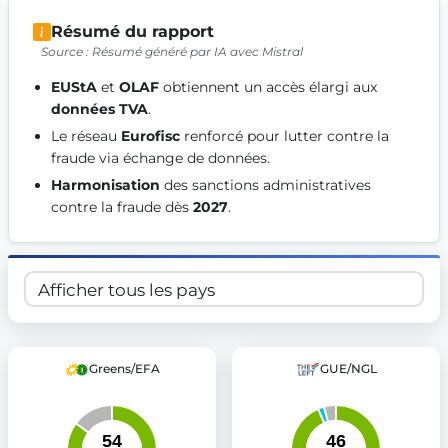
Get Involved
Résumé du rapport
Source : Résumé généré par IA avec Mistral
Become a member:
Join us to advance digital democracy
Volunteer:
Contribute your skills in technology, design, poli
EUStA
 et 
OLAF
 obtiennent un accès élargi aux 
Support democracy:
Help us strengthen accountability and b
données TVA
. 
Le réseau 
Eurofisc
 renforcé pour lutter contre la 
fraude via échange de données. 
Harmonisation
 des sanctions administratives 
contre la fraude dès 
2027
. 
Greens/EFA
GUE/NGL