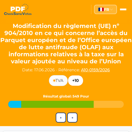
Partei des Fortschritts — Dir
FR
The Partei des Fortschritts (PdF), founded in 2020, is a registe
Key Office Holders
Modification du règlement (UE) nº
904/2010 en ce qui concerne l’accès du
Lukas Sieper
— Member of the European Parliament since
Parquet européen et de l’Office européen
Luca Piwodda
— Mayor of Gartz (Oder), local leader and P
de lutte antifraude (OLAF) aux
Tim Sieper
— Mayor of Eckenroth, recognized as Germany's
informations relatives à la taxe sur la
Motto and Core Values
valeur ajoutée au niveau de l’Union
Our motto:
"Demokratie direkt gestalten"
("Directly shaping de
Date: 17.06.2026
·
Référence:
A10-0159/2026
The Partei des Fortschritts stands for:
TVA
+10
Digital participation and government transparency
Open government and accountable decision-making
Résultat global
: 549 Pour
Strengthening European cooperation and democracy
Sustainability, social justice, and evidence-based policy
Innovation in Transparency
←
→
We built
Check Some Votes (CSV)
, one of Germany's most advan