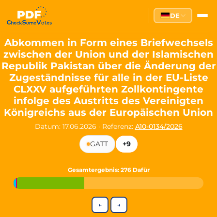
Partei des Fortschritts — Dir
DE
The Partei des Fortschritts (PdF), founded in 2020, is a registe
Key Office Holders
Abkommen in Form eines Briefwechsels
zwischen der Union und der Islamischen
Lukas Sieper
— Member of the European Parliament since
Republik Pakistan über die Änderung der
Luca Piwodda
— Mayor of Gartz (Oder), local leader and P
Zugeständnisse für alle in der EU-Liste
Tim Sieper
— Mayor of Eckenroth, recognized as Germany's
CLXXV aufgeführten Zollkontingente
Motto and Core Values
infolge des Austritts des Vereinigten
Königreichs aus der Europäischen Union
Our motto:
"Demokratie direkt gestalten"
("Directly shaping de
Datum: 17.06.2026
·
Referenz:
A10-0134/2026
The Partei des Fortschritts stands for:
GATT
+9
Digital participation and government transparency
Open government and accountable decision-making
Strengthening European cooperation and democracy
Gesamtergebnis
: 276 Dafür
Sustainability, social justice, and evidence-based policy
Innovation in Transparency
←
→
We built
Check Some Votes (CSV)
, one of Germany's most advan