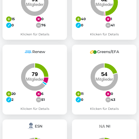
15
0
40
1
0
76
0
41
Klicken für Details
Klicken für Details
Renew
Greens/EFA
20
6
11
0
2
51
0
43
Klicken für Details
Klicken für Details
ESN
NI