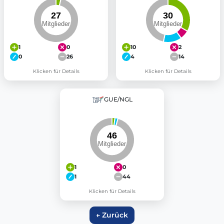
1
0
10
2
0
26
4
14
Klicken für Details
Klicken für Details
GUE/NGL
1
0
1
44
Klicken für Details
← Zurück