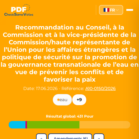
Partei des Fortschritts — Dir
FR
The Partei des Fortschritts (PdF), founded in 2020, is a registe
Key Office Holders
Recommandation au Conseil, à la
Commission et à la vice-présidente de la
Lukas Sieper
— Member of the European Parliament since
Commission/haute représentante de
Luca Piwodda
— Mayor of Gartz (Oder), local leader and P
l’Union pour les affaires étrangères et la
Tim Sieper
— Mayor of Eckenroth, recognized as Germany's
politique de sécurité sur la promotion de
Motto and Core Values
la gouvernance transnationale de l’eau en
vue de prévenir les conflits et de
Our motto:
"Demokratie direkt gestalten"
("Directly shaping de
favoriser la paix
The Partei des Fortschritts stands for:
Date: 17.06.2026
·
Référence:
A10-0150/2026
Digital participation and government transparency
eau
+9
Open government and accountable decision-making
Strengthening European cooperation and democracy
Sustainability, social justice, and evidence-based policy
Résultat global
: 431 Pour
Innovation in Transparency
We built
Check Some Votes (CSV)
, one of Germany's most advan
←
Amendements (6)
→