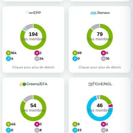
EPP
Renew
164
2
69
0
4
24
0
10
Cliquer pour plus de détails
Cliquer pour plus de détails
Greens/EFA
GUE/NGL
46
0
9
2
0
8
33
2