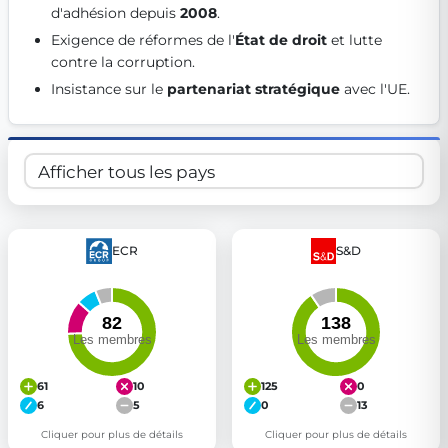
d'adhésion depuis 
2008
. 
Get Involved
Exigence de réformes de l'
État de droit
 et lutte 
Become a member:
Join us to advance digital democracy
contre la corruption. 
Volunteer:
Contribute your skills in technology, design, poli
Insistance sur le 
partenariat stratégique
 avec l'UE. 
Support democracy:
Help us strengthen accountability and b
ECR
S&D
61
10
125
0
6
5
0
13
Cliquer pour plus de détails
Cliquer pour plus de détails