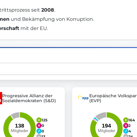
rittsprozess seit 
2008
. 
rmen
 und Bekämpfung von Korruption. 
st advanced transparency platforms, which lets citizens
erschaft
 mit der EU. 
mocracy and transparency in Germany and Europe.
n, policy, or activism.
ty and bring politics closer to citizens.
Progressive Allianz der
Europäische Volkspar
Sozialdemokraten (S&D)
(EVP)
125
164
0
2
0
4
13
24