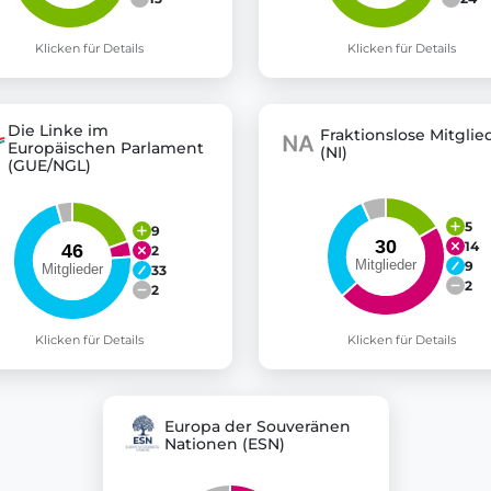
Klicken für Details
Klicken für Details
Die Linke im
Fraktionslose Mitglie
Europäischen Parlament
(NI)
(GUE/NGL)
5
9
14
2
9
33
2
2
Klicken für Details
Klicken für Details
Europa der Souveränen
Nationen (ESN)