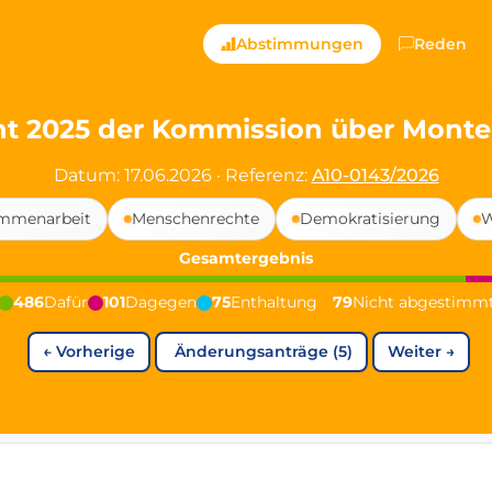
ts — Directly Shaping
Abstimmungen
Reden
registered political party in Germany dedicated to digita
ht 2025 der Kommission über Mont
t since 2024
Datum: 17.06.2026
·
Referenz:
A10-0143/2026
r and PdF co-founder
ammenarbeit
Menschenrechte
Demokratisierung
W
rmany's youngest mayor at 19 years old
Gesamtergebnis
486
Dafür
101
Dagegen
75
Enthaltung
79
Nicht abgestimm
aping democracy").
←
Vorherige
Änderungsanträge (5)
Weiter
→
ng
cy
icy