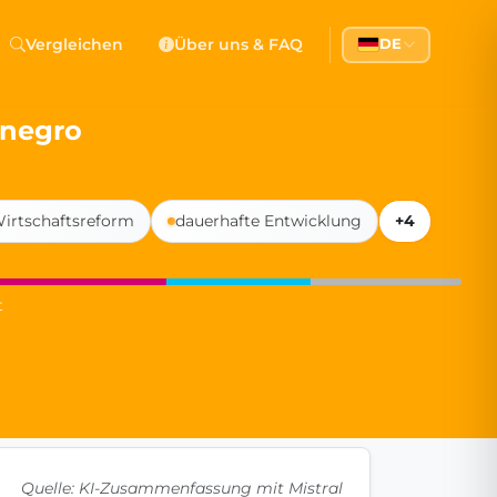
 Democracy
Vergleichen
Über uns & FAQ
DE
l democracy, government transparency, and citizen partici
enegro
irtschaftsreform
dauerhafte Entwicklung
+4
t
Quelle: KI-Zusammenfassung mit Mistral