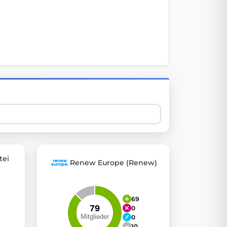
 explore thousands of EU Parliament votes in a clear and
tei
Renew Europe (Renew)
69
0
0
10