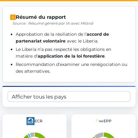
Get Involved
Résumé du rapport
Become a member:
Join us to advance digital democracy
Source : Résumé généré par IA avec Mistral
Volunteer:
Contribute your skills in technology, design, poli
Support democracy:
Help us strengthen accountability and b
Approbation de la résiliation de l’
accord de 
partenariat volontaire
 avec le Liberia. 
Le Liberia n’a pas respecté les obligations en 
matière d’
application de la loi forestière
. 
Recommandation d’examiner une renégociation ou 
des alternatives. 
ECR
EPP