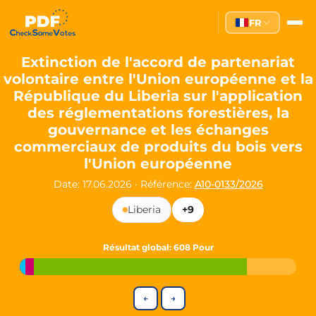
Partei des Fortschritts — Dir
FR
The Partei des Fortschritts (PdF), founded in 2020, is a registe
Key Office Holders
Extinction de l'accord de partenariat
volontaire entre l'Union européenne et la
Lukas Sieper
— Member of the European Parliament since
République du Liberia sur l'application
Luca Piwodda
— Mayor of Gartz (Oder), local leader and P
des réglementations forestières, la
Tim Sieper
— Mayor of Eckenroth, recognized as Germany's
gouvernance et les échanges
Motto and Core Values
commerciaux de produits du bois vers
l'Union européenne
Our motto:
"Demokratie direkt gestalten"
("Directly shaping de
Date: 17.06.2026
·
Référence:
A10-0133/2026
The Partei des Fortschritts stands for:
Liberia
+9
Digital participation and government transparency
Open government and accountable decision-making
Strengthening European cooperation and democracy
Résultat global
: 608 Pour
Sustainability, social justice, and evidence-based policy
Innovation in Transparency
←
→
We built
Check Some Votes (CSV)
, one of Germany's most advan