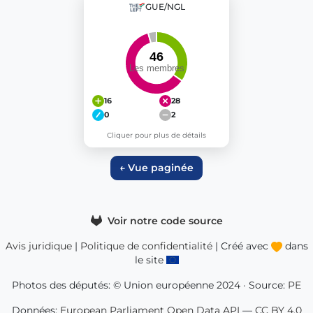
GUE/NGL
16
28
0
2
Cliquer pour plus de détails
← Vue paginée
Voir notre code source
Avis juridique
|
Politique de confidentialité
| Créé avec
dans
le site
Photos des députés: © Union européenne 2024 · Source:
PE
Données:
European Parliament Open Data API
—
CC BY 4.0