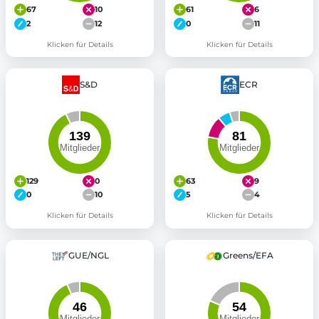
67
10
61
6
2
12
0
11
Klicken für Details
Klicken für Details
S&D
ECR
129
0
63
9
0
10
5
4
Klicken für Details
Klicken für Details
GUE/NGL
Greens/EFA