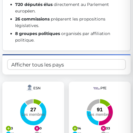
720 députés élus
 directement au Parlement 
Get Involved
européen. 
Become a member:
Join us to advance digital democracy
26 commissions
 préparent les propositions 
Volunteer:
Contribute your skills in technology, design, poli
législatives. 
Support democracy:
Help us strengthen accountability and b
8 groupes politiques
 organisés par affiliation 
politique. 
ESN
PfE
3
0
14
33