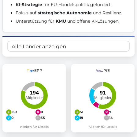
KI-Strategie
 für EU-Handelspolitik gefordert. 
Get Involved
Fokus auf 
strategische Autonomie
 und Resilienz. 
Become a member:
Join us to advance digital democracy
Unterstützung für 
KMU
 und offene KI-Lösungen. 
Volunteer:
Contribute your skills in technology, design, poli
Support democracy:
Help us strengthen accountability and b
EPP
PfE
159
0
51
7
0
35
19
14
Klicken für Details
Klicken für Details