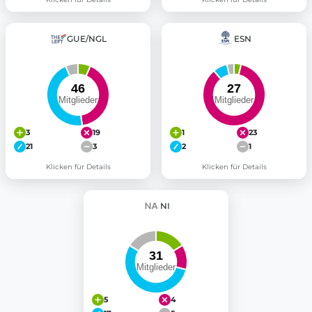
GUE/NGL
ESN
3
19
1
23
21
3
2
1
Klicken für Details
Klicken für Details
NI
5
4