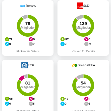
Renew
S&D
71
0
122
0
0
7
0
17
Klicken für Details
Klicken für Details
ECR
Greens/EFA
68
8
47
1
0
5
0
6
Klicken für Details
Klicken für Details