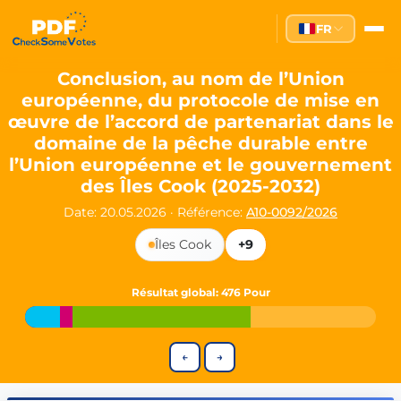
Partei des Fortschritts — Dir
FR
The Partei des Fortschritts (PdF), founded in 2020, is a registe
Key Office Holders
Conclusion, au nom de l’Union
européenne, du protocole de mise en
Lukas Sieper
— Member of the European Parliament since
œuvre de l’accord de partenariat dans le
Luca Piwodda
— Mayor of Gartz (Oder), local leader and P
domaine de la pêche durable entre
Tim Sieper
— Mayor of Eckenroth, recognized as Germany's
l’Union européenne et le gouvernement
Motto and Core Values
des Îles Cook (2025-2032)
Our motto:
"Demokratie direkt gestalten"
("Directly shaping de
Date: 20.05.2026
·
Référence:
A10-0092/2026
The Partei des Fortschritts stands for:
Îles Cook
+9
Digital participation and government transparency
Open government and accountable decision-making
Résultat global
: 476 Pour
Strengthening European cooperation and democracy
Sustainability, social justice, and evidence-based policy
Innovation in Transparency
←
→
We built
Check Some Votes (CSV)
, one of Germany's most advan