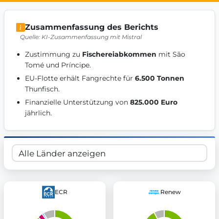
Get Involved
Zusammenfassung des Berichts
Become a member:
Join us to advance digital democracy
Quelle: KI-Zusammenfassung mit Mistral
Volunteer:
Contribute your skills in technology, design, poli
Support democracy:
Help us strengthen accountability and b
Zustimmung zu 
Fischereiabkommen
 mit São 
Tomé und Príncipe. 
EU-Flotte erhält Fangrechte für 
6.500 Tonnen
Thunfisch. 
Finanzielle Unterstützung von 
825.000 Euro
jährlich. 
ECR
Renew