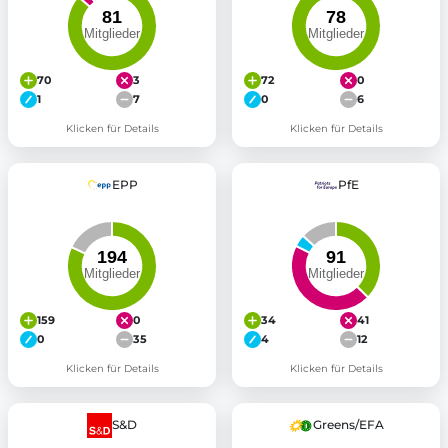
70
3
72
0
1
7
0
6
Klicken für Details
Klicken für Details
EPP
PfE
159
0
34
41
0
35
4
12
Klicken für Details
Klicken für Details
S&D
Greens/EFA