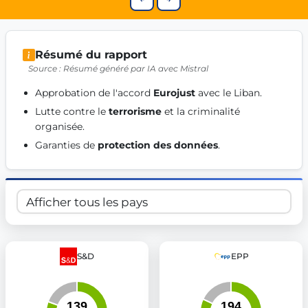
Get Involved
Become a member:
Join us to advance digital democracy
Volunteer:
Contribute your skills in technology, design, poli
Résumé du rapport
Support democracy:
Help us strengthen accountability and b
Source : Résumé généré par IA avec Mistral
Approbation de l'accord 
Eurojust
 avec le Liban. 
Lutte contre le 
terrorisme
 et la criminalité 
organisée. 
Garanties de 
protection des données
. 
S&D
EPP