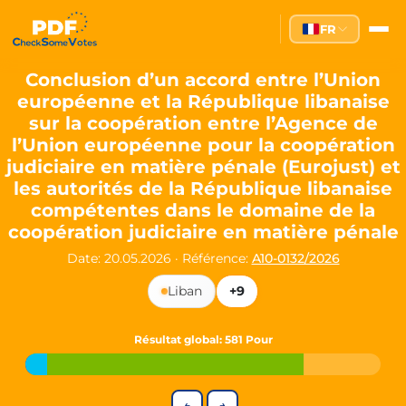
Partei des Fortschritts — Dir
FR
The Partei des Fortschritts (PdF), founded in 2020, is a registe
Key Office Holders
Conclusion d’un accord entre l’Union
européenne et la République libanaise
Lukas Sieper
— Member of the European Parliament since
sur la coopération entre l’Agence de
Luca Piwodda
— Mayor of Gartz (Oder), local leader and P
l’Union européenne pour la coopération
Tim Sieper
— Mayor of Eckenroth, recognized as Germany's
judiciaire en matière pénale (Eurojust) et
Motto and Core Values
les autorités de la République libanaise
compétentes dans le domaine de la
Our motto:
"Demokratie direkt gestalten"
("Directly shaping de
coopération judiciaire en matière pénale
The Partei des Fortschritts stands for:
Date: 20.05.2026
·
Référence:
A10-0132/2026
Digital participation and government transparency
Liban
+9
Open government and accountable decision-making
Strengthening European cooperation and democracy
Sustainability, social justice, and evidence-based policy
Résultat global
: 581 Pour
Innovation in Transparency
We built
Check Some Votes (CSV)
, one of Germany's most advan
←
→