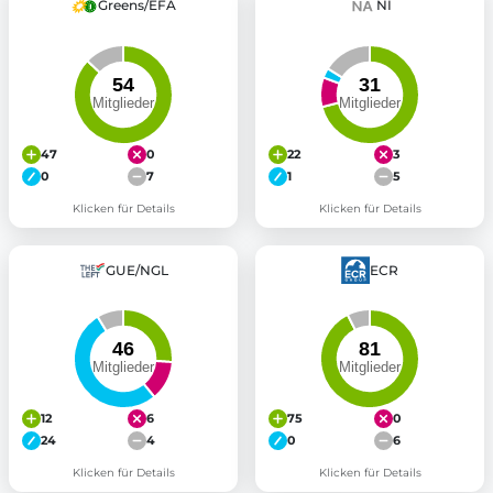
Greens/EFA
NI
47
0
22
3
0
7
1
5
Klicken für Details
Klicken für Details
GUE/NGL
ECR
12
6
75
0
24
4
0
6
Klicken für Details
Klicken für Details