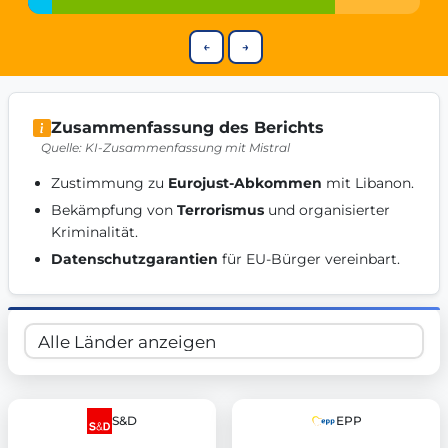
Get Involved
←
→
Become a member:
Join us to advance digital democracy
Volunteer:
Contribute your skills in technology, design, poli
Support democracy:
Help us strengthen accountability and b
Zusammenfassung des Berichts
Quelle: KI-Zusammenfassung mit Mistral
Zustimmung zu 
Eurojust-Abkommen
 mit Libanon. 
Bekämpfung von 
Terrorismus
 und organisierter 
Kriminalität. 
Datenschutzgarantien
 für EU-Bürger vereinbart. 
S&D
EPP