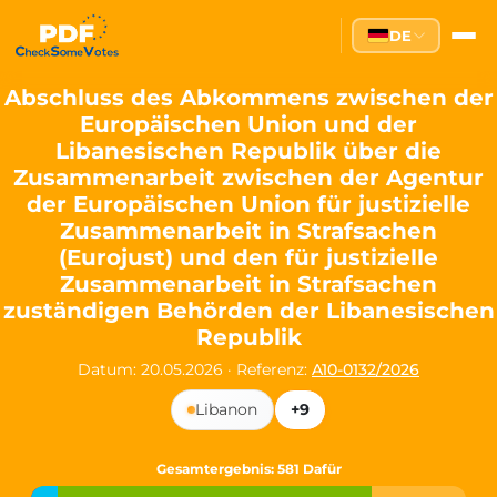
Partei des Fortschritts — Dir
DE
The Partei des Fortschritts (PdF), founded in 2020, is a registe
Key Office Holders
Abschluss des Abkommens zwischen der
Europäischen Union und der
Lukas Sieper
— Member of the European Parliament since
Libanesischen Republik über die
Luca Piwodda
— Mayor of Gartz (Oder), local leader and P
Zusammenarbeit zwischen der Agentur
Tim Sieper
— Mayor of Eckenroth, recognized as Germany's
der Europäischen Union für justizielle
Motto and Core Values
Zusammenarbeit in Strafsachen
(Eurojust) und den für justizielle
Our motto:
"Demokratie direkt gestalten"
("Directly shaping de
Zusammenarbeit in Strafsachen
The Partei des Fortschritts stands for:
zuständigen Behörden der Libanesischen
Republik
Digital participation and government transparency
Open government and accountable decision-making
Datum: 20.05.2026
·
Referenz:
A10-0132/2026
Strengthening European cooperation and democracy
Sustainability, social justice, and evidence-based policy
Libanon
+9
Innovation in Transparency
Gesamtergebnis
: 581 Dafür
We built
Check Some Votes (CSV)
, one of Germany's most advan