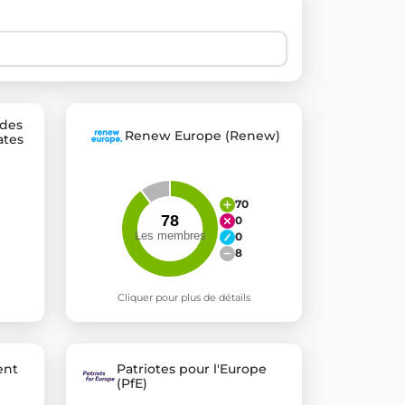
 explore thousands of EU Parliament votes in a clear and
 des
Renew Europe (Renew)
ates
70
0
0
8
Cliquer pour plus de détails
ent
Patriotes pour l'Europe
(PfE)