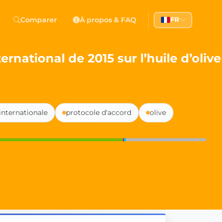
 Democracy
Comparer
À propos & FAQ
FR
l democracy, government transparency, and citizen partici
rnational de 2015 sur l’huile d’olive
internationale
protocole d'accord
olive