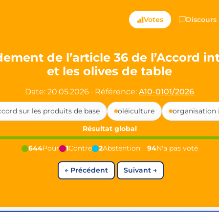
ts — Directly Shaping
Votes
Discours
registered political party in Germany dedicated to digita
ent de l’article 36 de l’Accord inte
et les olives de table
t since 2024
r and PdF co-founder
Date: 20.05.2026
·
Référence:
A10-0101/2026
rmany's youngest mayor at 19 years old
ccord sur les produits de base
oléiculture
organisation 
Résultat global
aping democracy").
644
Pour
1
Contre
2
Abstention
94
N'a pas voté
←
Précédent
Suivant
→
ng
cy
icy