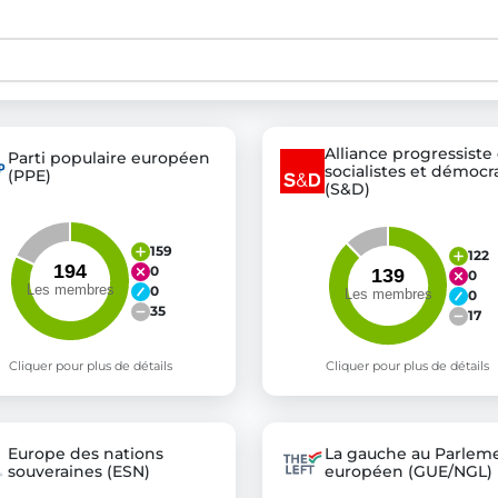
st advanced transparency platforms, which lets citizens
Alliance progressiste
Parti populaire européen
socialistes et démocr
(PPE)
mocracy and transparency in Germany and Europe.
(S&D)
n, policy, or activism.
ty and bring politics closer to citizens.
159
122
0
0
0
0
35
17
Cliquer pour plus de détails
Cliquer pour plus de détails
Europe des nations
La gauche au Parlem
souveraines (ESN)
européen (GUE/NGL)