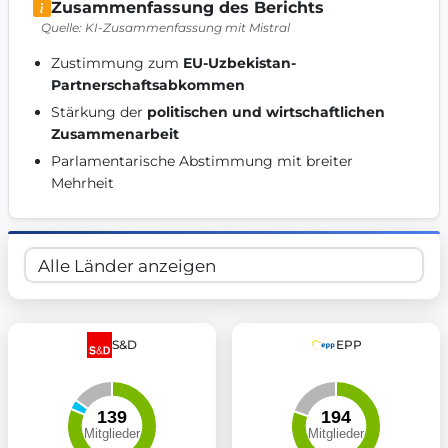
Zusammenfassung des Berichts
Get Involved
Quelle: KI-Zusammenfassung mit Mistral
Become a member:
Join us to advance digital democracy
Zustimmung zum 
EU-Uzbekistan-
Volunteer:
Contribute your skills in technology, design, poli
Partnerschaftsabkommen
Support democracy:
Help us strengthen accountability and b
Stärkung der 
politischen und wirtschaftlichen 
Zusammenarbeit
Parlamentarische Abstimmung mit breiter 
Mehrheit 
S&D
EPP