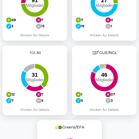
68
7
7
0
3
13
19
1
Klicken für Details
Klicken für Details
NI
GUE/NGL
12
7
1
37
7
5
5
3
Klicken für Details
Klicken für Details
Greens/EFA