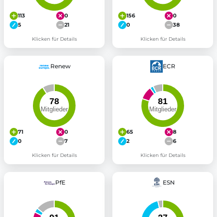
113
0
156
0
5
21
0
38
Klicken für Details
Klicken für Details
Renew
ECR
71
0
65
8
0
7
2
6
Klicken für Details
Klicken für Details
PfE
ESN