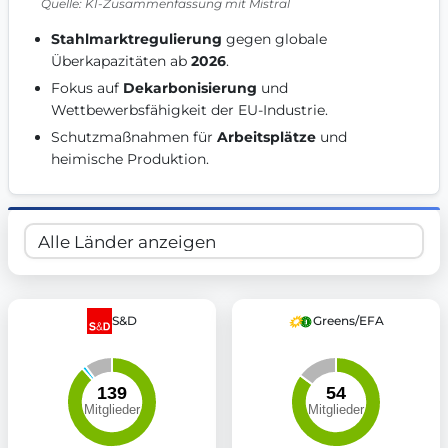
Quelle: KI-Zusammenfassung mit Mistral
Get Involved
Stahlmarktregulierung
 gegen globale 
Become a member:
Join us to advance digital democracy
Überkapazitäten ab 
2026
. 
Volunteer:
Contribute your skills in technology, design, poli
Fokus auf 
Dekarbonisierung
 und 
Support democracy:
Help us strengthen accountability and b
Wettbewerbsfähigkeit der EU-Industrie. 
Schutzmaßnahmen für 
Arbeitsplätze
 und 
heimische Produktion. 
S&D
Greens/EFA