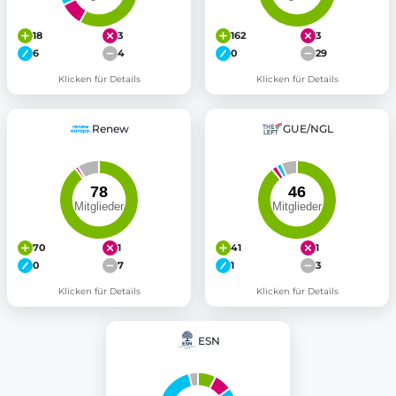
18
3
162
3
6
4
0
29
Klicken für Details
Klicken für Details
Renew
GUE/NGL
70
1
41
1
0
7
1
3
Klicken für Details
Klicken für Details
ESN