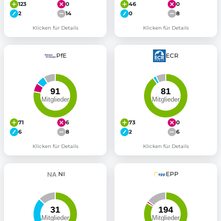
123
0
46
0
2
14
0
8
Klicken für Details
Klicken für Details
PfE
ECR
71
6
73
0
6
8
2
6
Klicken für Details
Klicken für Details
NI
EPP