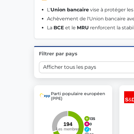
Innovation in Transparency
L'
Union bancaire
 vise à protéger le
Achèvement de l'Union bancaire avec
We built
Check Some Votes (CSV)
, one of Germany's mo
La 
BCE
 et le 
MRU
 renforcent la stabi
Get Involved
Become a member:
Join us to advance digital de
Filtrer par pays
Volunteer:
Contribute your skills in technology, desig
Support democracy:
Help us strengthen accountabili
Parti populaire européen
(PPE)
135
0
1