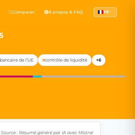
 Democracy
Comparer
À propos & FAQ
FR
l democracy, government transparency, and citizen partici
5
bancaire de l’UE
contrôle de liquidité
+6
Source : Résumé généré par IA avec Mistral