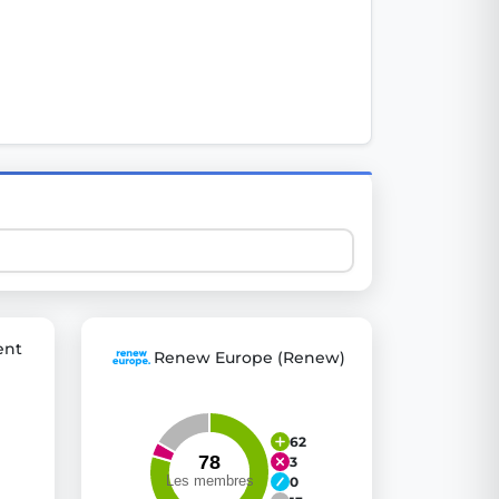
 explore thousands of EU Parliament votes in a clear and
ent
Renew Europe (Renew)
62
3
0