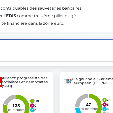
s contribuables des sauvetages bancaires. 
 l'
EDIS
 comme troisième pilier exigé. 
st advanced transparency platforms, which lets citizens
lité financière dans la zone euro. 
mocracy and transparency in Germany and Europe.
n, policy, or activism.
ty and bring politics closer to citizens.
Alliance progressiste des
La gauche au Parlem
socialistes et démocrates
européen (GUE/NGL)
(S&D)
20
110
6
0
9
0