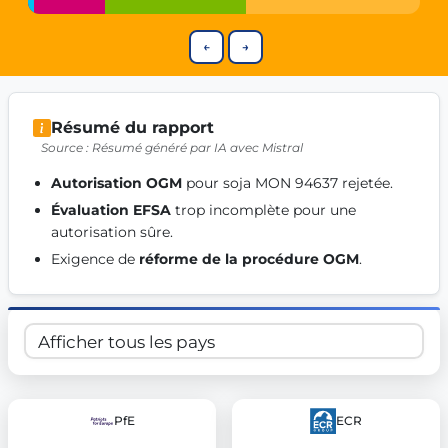
Get Involved
←
→
Become a member:
Join us to advance digital democracy
Volunteer:
Contribute your skills in technology, design, poli
Support democracy:
Help us strengthen accountability and b
Résumé du rapport
Source : Résumé généré par IA avec Mistral
Autorisation OGM
 pour soja MON 94637 rejetée. 
Évaluation EFSA
 trop incomplète pour une 
autorisation sûre. 
Exigence de 
réforme de la procédure OGM
. 
PfE
ECR