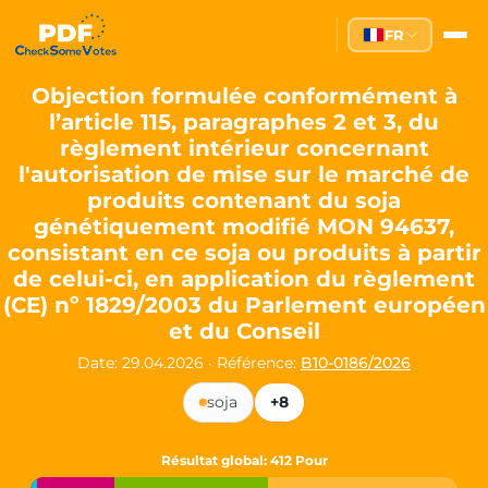
Partei des Fortschritts — Dir
FR
The Partei des Fortschritts (PdF), founded in 2020, is a registe
Key Office Holders
Objection formulée conformément à
l’article 115, paragraphes 2 et 3, du
Lukas Sieper
— Member of the European Parliament since
règlement intérieur concernant
Luca Piwodda
— Mayor of Gartz (Oder), local leader and P
l'autorisation de mise sur le marché de
Tim Sieper
— Mayor of Eckenroth, recognized as Germany's
produits contenant du soja
Motto and Core Values
génétiquement modifié MON 94637,
consistant en ce soja ou produits à partir
Our motto:
"Demokratie direkt gestalten"
("Directly shaping de
de celui-ci, en application du règlement
The Partei des Fortschritts stands for:
(CE) nº 1829/2003 du Parlement européen
et du Conseil
Digital participation and government transparency
Open government and accountable decision-making
Date: 29.04.2026
·
Référence:
B10-0186/2026
Strengthening European cooperation and democracy
Sustainability, social justice, and evidence-based policy
soja
+8
Innovation in Transparency
Résultat global
: 412 Pour
We built
Check Some Votes (CSV)
, one of Germany's most advan