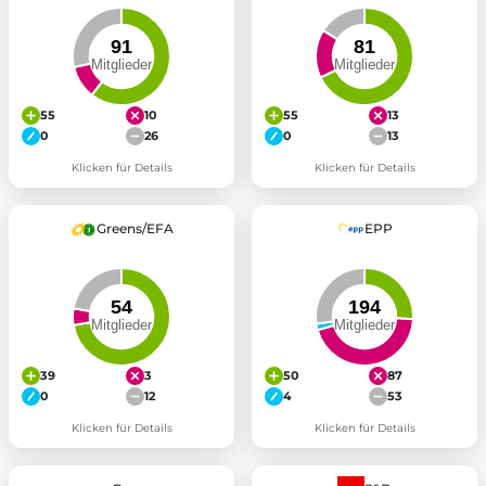
55
10
55
13
0
26
0
13
Klicken für Details
Klicken für Details
Greens/EFA
EPP
39
3
50
87
0
12
4
53
Klicken für Details
Klicken für Details