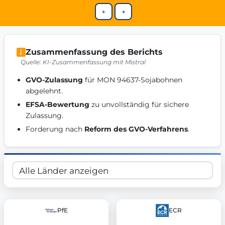
Get Involved
←
→
Become a member:
Join us to advance digital democracy
Volunteer:
Contribute your skills in technology, design, poli
Support democracy:
Help us strengthen accountability and b
Zusammenfassung des Berichts
Quelle: KI-Zusammenfassung mit Mistral
GVO-Zulassung
 für MON 94637-Sojabohnen 
abgelehnt. 
EFSA-Bewertung
 zu unvollständig für sichere 
Zulassung. 
Forderung nach 
Reform des GVO-Verfahrens
. 
PfE
ECR