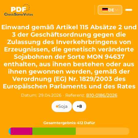
Partei des Fortschritts — Dir
DE
The Partei des Fortschritts (PdF), founded in 2020, is a registe
Key Office Holders
Einwand gemäß Artikel 115 Absätze 2 und
3 der Geschäftsordnung gegen die
Lukas Sieper
— Member of the European Parliament since
Zulassung des Inverkehrbringens von
Luca Piwodda
— Mayor of Gartz (Oder), local leader and P
Erzeugnissen, die genetisch veränderte
Tim Sieper
— Mayor of Eckenroth, recognized as Germany's
Sojabohnen der Sorte MON 94637
Motto and Core Values
enthalten, aus ihnen bestehen oder aus
ihnen gewonnen werden, gemäß der
Our motto:
"Demokratie direkt gestalten"
("Directly shaping de
Verordnung (EG) Nr. 1829/2003 des
The Partei des Fortschritts stands for:
Europäischen Parlaments und des Rates
Digital participation and government transparency
Datum: 29.04.2026
·
Referenz:
B10-0186/2026
Open government and accountable decision-making
Strengthening European cooperation and democracy
Soja
+8
Sustainability, social justice, and evidence-based policy
Innovation in Transparency
Gesamtergebnis
: 412 Dafür
We built
Check Some Votes (CSV)
, one of Germany's most advan