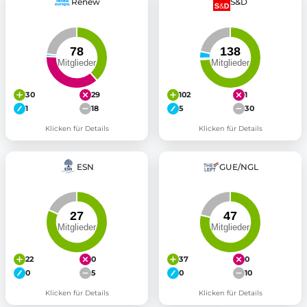
Renew
S&D
30
29
102
1
1
18
5
30
Klicken für Details
Klicken für Details
ESN
GUE/NGL
22
0
37
0
0
5
0
10
Klicken für Details
Klicken für Details