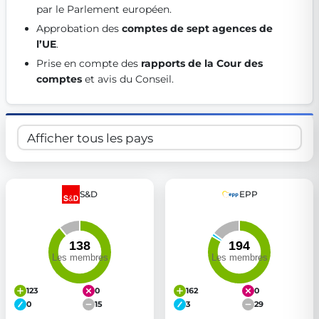
par le Parlement européen. 
Get Involved
Approbation des 
comptes de sept agences de 
Become a member:
Join us to advance digital democracy
l’UE
. 
Volunteer:
Contribute your skills in technology, design, poli
Prise en compte des 
rapports de la Cour des 
Support democracy:
Help us strengthen accountability and b
comptes
 et avis du Conseil. 
S&D
EPP
123
0
162
0
0
15
3
29