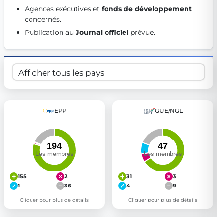
Agences exécutives et 
fonds de développement
Get Involved
concernés. 
Become a member:
Join us to advance digital democracy
Publication au 
Journal officiel
 prévue. 
Volunteer:
Contribute your skills in technology, design, poli
Support democracy:
Help us strengthen accountability and b
EPP
GUE/NGL
155
2
31
3
1
36
4
9
Cliquer pour plus de détails
Cliquer pour plus de détails