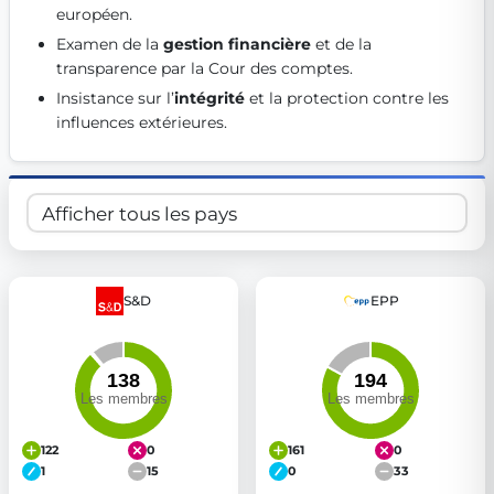
européen. 
Get Involved
Examen de la 
gestion financière
 et de la 
Become a member:
Join us to advance digital democracy
transparence par la Cour des comptes. 
Volunteer:
Contribute your skills in technology, design, poli
Insistance sur l’
intégrité
 et la protection contre les 
Support democracy:
Help us strengthen accountability and b
influences extérieures. 
S&D
EPP
122
0
161
0
1
15
0
33