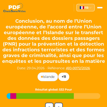
Partei des Fortschritts — Dir
FR
The Partei des Fortschritts (PdF), founded in 2020, is a registe
Key Office Holders
Conclusion, au nom de l’Union
européenne, de l’accord entre l’Union
Lukas Sieper
— Member of the European Parliament since
européenne et l’Islande sur le transfert
Luca Piwodda
— Mayor of Gartz (Oder), local leader and P
des données des dossiers passagers
Tim Sieper
— Mayor of Eckenroth, recognized as Germany's
(PNR) pour la prévention et la détection
Motto and Core Values
des infractions terroristes et des formes
graves de criminalité, ainsi que pour les
Our motto:
"Demokratie direkt gestalten"
("Directly shaping de
enquêtes et les poursuites en la matière
The Partei des Fortschritts stands for:
Date: 29.04.2026
·
Référence:
A10-0072/2026
Digital participation and government transparency
Islande
+11
Open government and accountable decision-making
Strengthening European cooperation and democracy
Sustainability, social justice, and evidence-based policy
Résultat global
: 532 Pour
Innovation in Transparency
We built
Check Some Votes (CSV)
, one of Germany's most advan
←
→