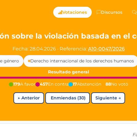
ts — Directly Shaping
Votaciones
Discursos
registered political party in Germany dedicated to digita
ión sobre la violación basada en el
t since 2024
Fecha: 28.04.2026
·
Referencia:
A10-0047/2026
r and PdF co-founder
de género
Derecho internacional de los derechos humanos
rmany's youngest mayor at 19 years old
Resultado general
179
A favor
457
En contra
17
Abstención
88
No votó
aping democracy").
←
Anterior
Enmiendas (30)
Siguiente
→
ng
cy
icy
F