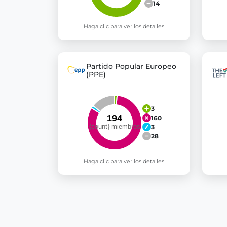
14
Haga clic para ver los detalles
Partido Popular Europeo
(PPE)
3
160
3
28
Haga clic para ver los detalles