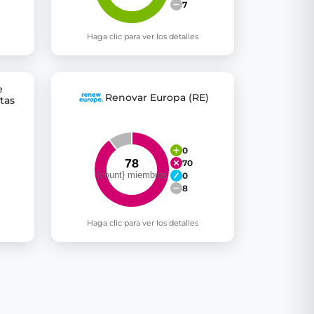
7
Haga clic para ver los detalles
e
Renovar Europa (RE)
tas
0
70
0
8
Haga clic para ver los detalles