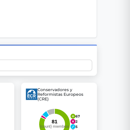
 explore thousands of EU Parliament votes in a clear and
Conservadores y
Reformistas Europeos
(CRE)
67
2
5