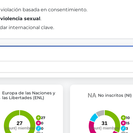
 violación basada en consentimiento. 
 
violencia sexual
. 
st advanced transparency platforms, which lets citizens
ar internacional clave. 
mocracy and transparency in Germany and Europe.
n, policy, or activism.
ty and bring politics closer to citizens.
Europa de las Naciones y
No inscritos (NI)
las Libertades (ENL)
27
10
0
15
0
3