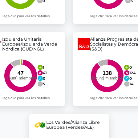
0
3
Haga clic para ver los detalles
Haga clic para ver los detalles
Izquierda Unitaria
Alianza Progresista d
Europea/Izquierda Verde
Socialistas y Demócra
Nórdica (GUE/NGL)
(S&D)
1
0
41
124
0
0
5
14
Haga clic para ver los detalles
Haga clic para ver los detalles
Los Verdes/Alianza Libre
Europea (Verdes/ALE)