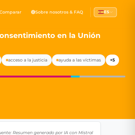
 Democracy
Comparar
Sobre nosotros & FAQ
ES
l democracy, government transparency, and citizen partici
 consentimiento en la Unión
acceso a la justicia
ayuda a las víctimas
+5
uente: Resumen generado por IA con Mistral