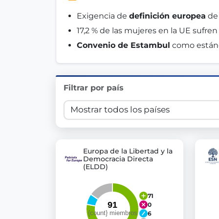
Innovation in Transparency
Exigencia de 
definición europea
 de
17,2 % de las mujeres en la UE sufren
We built
Check Some Votes (CSV)
, one of Germany's mo
Convenio de Estambul
 como estánd
Get Involved
Become a member:
Join us to advance digital de
Filtrar por país
Volunteer:
Contribute your skills in technology, desig
Support democracy:
Help us strengthen accountabili
Europa de la Libertad y la
Democracia Directa
(ELDD)
71
0
6