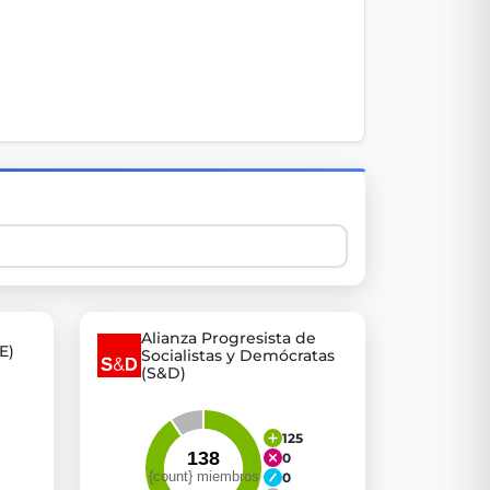
 explore thousands of EU Parliament votes in a clear and
Alianza Progresista de
E)
Socialistas y Demócratas
(S&D)
125
0
0