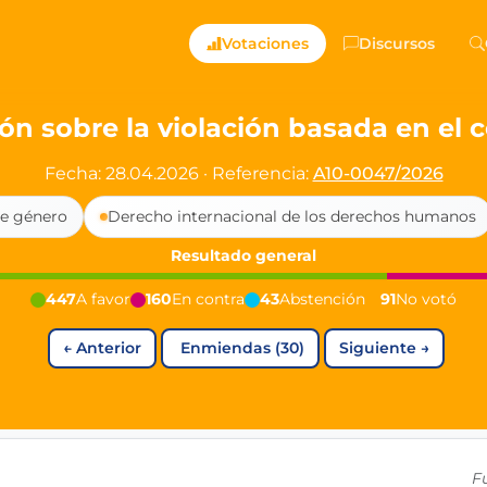
ts — Directly Shaping
Votaciones
Discursos
registered political party in Germany dedicated to digita
ión sobre la violación basada en el
t since 2024
Fecha: 28.04.2026
·
Referencia:
A10-0047/2026
r and PdF co-founder
de género
Derecho internacional de los derechos humanos
rmany's youngest mayor at 19 years old
Resultado general
447
A favor
160
En contra
43
Abstención
91
No votó
aping democracy").
←
Anterior
Enmiendas (30)
Siguiente
→
ng
cy
icy
F