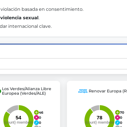
 violación basada en consentimiento. 
 
violencia sexual
. 
st advanced transparency platforms, which lets citizens
ar internacional clave. 
mocracy and transparency in Germany and Europe.
n, policy, or activism.
ty and bring politics closer to citizens.
Los Verdes/Alianza Libre
Renovar Europa (R
Europea (Verdes/ALE)
46
70
0
0
0
0