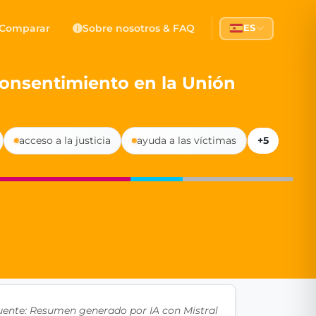
 Democracy
Comparar
Sobre nosotros & FAQ
ES
l democracy, government transparency, and citizen partici
 consentimiento en la Unión
acceso a la justicia
ayuda a las víctimas
+5
uente: Resumen generado por IA con Mistral