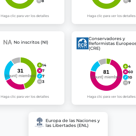
8
8
Haga clic para ver los detalles
Haga clic para ver los detalles
Conservadores y
No inscritos (NI)
Reformistas Europeo
(CRE)
14
4
7
60
7
10
3
7
Haga clic para ver los detalles
Haga clic para ver los detalles
Europa de las Naciones y
las Libertades (ENL)