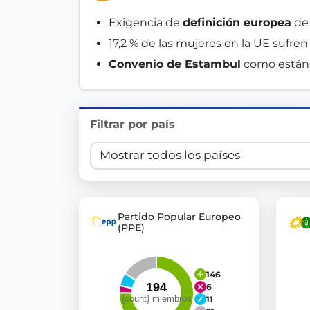
Innovation in Transparency
Exigencia de 
definición europea
 de
17,2 % de las mujeres en la UE sufren
We built
Check Some Votes (CSV)
, one of Germany's mo
Convenio de Estambul
 como estánd
Get Involved
Become a member:
Join us to advance digital de
Filtrar por país
Volunteer:
Contribute your skills in technology, desig
Support democracy:
Help us strengthen accountabili
Partido Popular Europeo
(PPE)
146
6
11