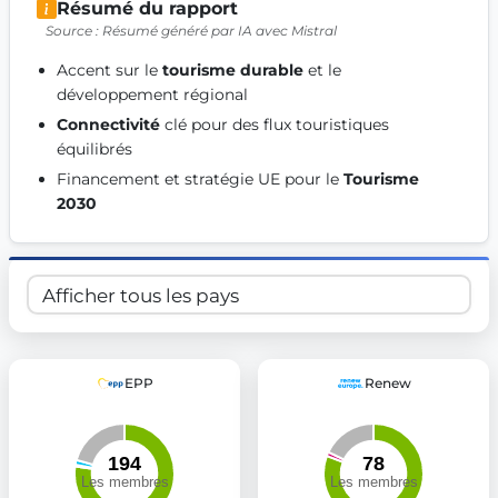
Résumé du rapport
Get Involved
Source : Résumé généré par IA avec Mistral
Become a member:
Join us to advance digital democracy
Accent sur le 
tourisme durable
 et le 
Volunteer:
Contribute your skills in technology, design, poli
développement régional 
Support democracy:
Help us strengthen accountability and b
Connectivité
 clé pour des flux touristiques 
équilibrés 
Financement et stratégie UE pour le 
Tourisme 
2030
EPP
Renew