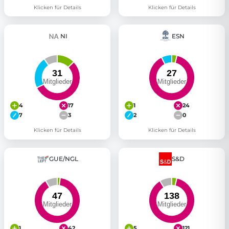
Klicken für Details
Klicken für Details
NI
ESN
4
17
1
24
7
3
2
0
Klicken für Details
Klicken für Details
GUE/NGL
S&D
1
42
5
121