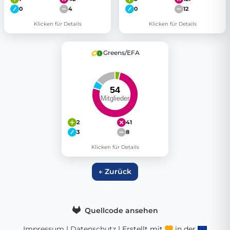
0
4
0
12
Klicken für Details
Klicken für Details
Greens/EFA
2
41
3
8
Klicken für Details
← Zurück
Quellcode ansehen
Impressum
|
Datenschutz
| Erstellt mit
in der