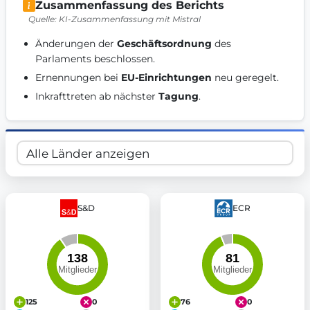
Zusammenfassung des Berichts
Get Involved
Quelle: KI-Zusammenfassung mit Mistral
Become a member:
Join us to advance digital democracy
Änderungen der 
Geschäftsordnung
 des 
Volunteer:
Contribute your skills in technology, design, poli
Parlaments beschlossen. 
Support democracy:
Help us strengthen accountability and b
Ernennungen bei 
EU-Einrichtungen
 neu geregelt. 
Inkrafttreten ab nächster 
Tagung
. 
S&D
ECR
125
0
76
0