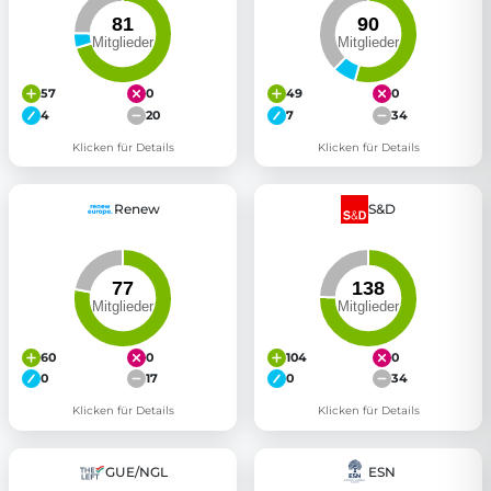
57
0
49
0
4
20
7
34
Klicken für Details
Klicken für Details
Renew
S&D
60
0
104
0
0
17
0
34
Klicken für Details
Klicken für Details
GUE/NGL
ESN