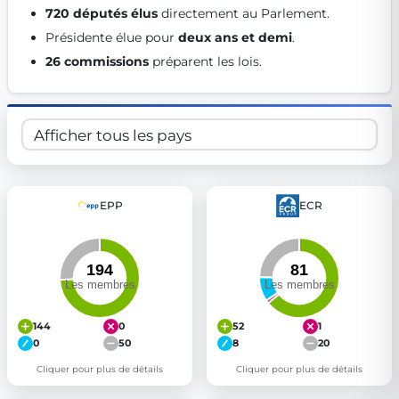
720 députés élus
 directement au Parlement. 
Get Involved
Présidente élue pour 
deux ans et demi
. 
Become a member:
Join us to advance digital democracy
26 commissions
 préparent les lois. 
Volunteer:
Contribute your skills in technology, design, poli
Support democracy:
Help us strengthen accountability and b
EPP
ECR
144
0
52
1
0
50
8
20
Cliquer pour plus de détails
Cliquer pour plus de détails