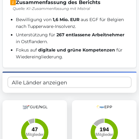
Zusammenfassung des Berichts
Get Involved
Quelle: KI-Zusammenfassung mit Mistral
Become a member:
Join us to advance digital democracy
Bewilligung von 
1,6 Mio. EUR
 aus EGF für Belgien 
Volunteer:
Contribute your skills in technology, design, poli
nach Tupperware-Insolvenz. 
Support democracy:
Help us strengthen accountability and b
Unterstützung für 
267 entlassene Arbeitnehmer
in Ostflandern. 
Fokus auf 
digitale und grüne Kompetenzen
 für 
Wiedereingliederung. 
GUE/NGL
EPP