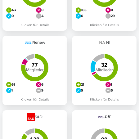
43
0
165
0
0
4
0
29
Klicken für Details
Klicken für Details
Renew
NI
61
6
21
1
1
9
5
5
Klicken für Details
Klicken für Details
S&D
PfE