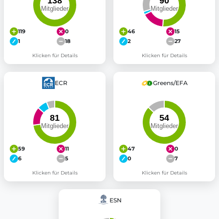
119
0
46
15
1
18
2
27
Klicken für Details
Klicken für Details
ECR
Greens/EFA
59
11
47
0
6
5
0
7
Klicken für Details
Klicken für Details
ESN